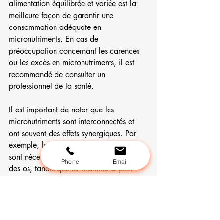
alimentation équilibrée et variée est la 
meilleure façon de garantir une 
consommation adéquate en 
micronutriments. En cas de 
préoccupation concernant les carences 
ou les excès en micronutriments, il est 
recommandé de consulter un 
professionnel de la santé.
Il est important de noter que les 
micronutriments sont interconnectés et 
ont souvent des effets synergiques. Par 
exemple, la vitamine D et le calcium 
sont nécessaires pour une bonne santé 
Phone
Email
des os, tandis que la vitamine C peut 
aider à l’absorption du fer. Par 
conséquent, une carence en un 
micronutriment peut affecter la 
disponibilité et l’absorption d’autres 