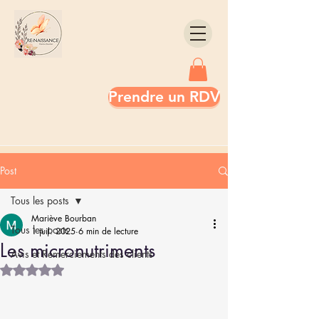
Prendre un RDV
Post
Tous les posts
Mariève Bourban
Tous les posts
1 juil. 2025
6 min de lecture
Les micronutriments
Avis et Remerciements des clients
Noté NaN étoiles sur 5.