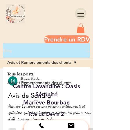
Prendre un RDV
Blog
Avis et Remerciements des clients
Tous les posts
Mariève Bourban
Avis et Remerciements des clients
26 nov. 2023
1 min de lecture
Centre Lavandine : Oasis
Sérénité
Avis de Sandra
Mariève Bourban
Mariève Bourban est une personne enthousiaste et
optimiste, qui aime inspirer et motiver les gens autour
Rte du Devin 2
d'elle dans son domaine de la...
1623 Semsales