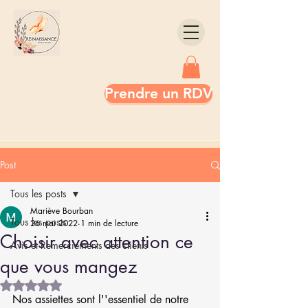
Prendre un RDV
Post
Tous les posts
Mariève Bourban
Tous les posts
26 mai 2022
1 min de lecture
Choisir avec attention ce
Avis et Remerciements des clients
que vous mangez
Noté NaN étoiles sur 5.
Nos assiettes sont l''essentiel de notre 