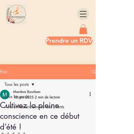
Prendre un RDV
Post
Tous les posts
Mariève Bourban
Tous les posts
12 juin 2025
2 min de lecture
Cultivez la pleine
Avis et Remerciements des clients
conscience en ce début
d’été !