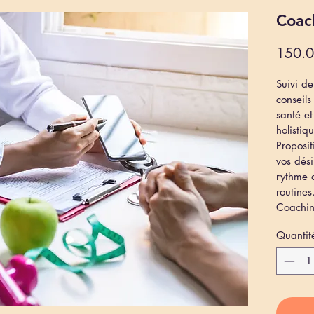
Coac
150.
Suivi de
conseils
santé et
holistiq
Proposi
vos dési
rythme d
routines
Coachin
Quantit