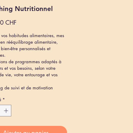
hing Nutritionnel
Prix
00 CHF
 vos habitudes alimentaires, mes 
 en rééquilibrage alimentaire, 
 bien-être personnalisés et 
ues.
tions de programmes adaptés à 
rs et vos besoins, selon votre 
e vie, votre entourage et vos 
.
g de suivi et de motivation
é
*
Ajouter au panier