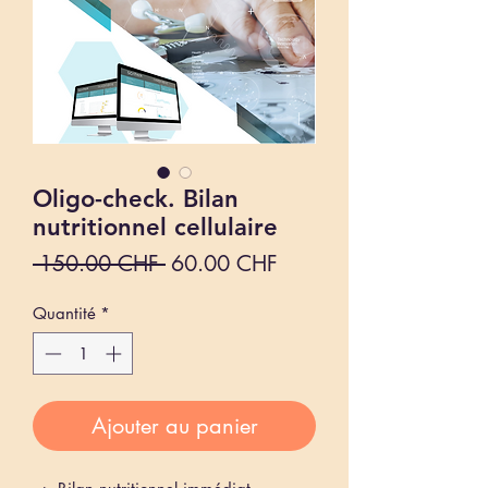
Oligo-check. Bilan
nutritionnel cellulaire
Prix
Prix
 150.00 CHF 
60.00 CHF
original
promotionnel
Quantité
*
Ajouter au panier