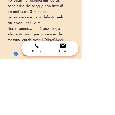
=> Bilan nutritionnel immédiat,
sans prise de sang / non invasif
en moins de 3 minutes
venez découvrir vos déficits réels
au niveau cellulaire
des vitamines, minéraux, oligo-
éléments ainsi que vos excès de 
métaux lourds avec l'OligoCheck.
Phone
Email
Centre Lavandine : Oasis
Sérénité
Mariève Bourban
Rte du Devin 2
1623 Semsales