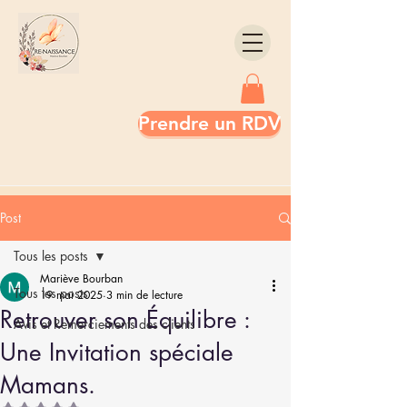
Prendre un RDV
Post
Tous les posts
Mariève Bourban
Tous les posts
19 mai 2025
3 min de lecture
Retrouver son Équilibre :
Avis et Remerciements des clients
Une Invitation spéciale
Mamans.