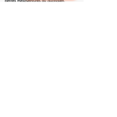
petites mésaventures du quotidien.
N’oubliez pas : prendre soin de vous est 
le premier pas vers un bonheur partagé. 
Venez découvrir notre univers et laissez-
vous porter par la vague du bien-être.
Ensemble, avançons vers un avenir plus 
serein, plus joyeux et, surtout, sans 
chaussettes dépareillées !
Lumineuse journée.
Mariève
Posts récents
Voir tout