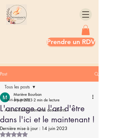
Prendre un RDV
Post
Tous les posts
Mariève Bourban
Tous les posts
6 juin 2023
2 min de lecture
L'ancrage ou l'art d'être
Avis et Remerciements des clients
dans l'ici et le maintenant !
Dernière mise à jour :
14 juin 2023
Noté NaN étoiles sur 5.